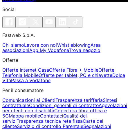
Social
Fastweb S.p.A.
Chi siamo
Lavora con noi
Whistleblowing
Area
associazioni
App My Vodafone
Trova negozio
Offerte
Offerte Internet Casa
Offerte Fibra + Mobile
Offerte
Telefonia Mobile
Offerte per tablet, PC e chiavette
Dolce
Vita
Passa a Vodafone
Per il consumatore
Comunicazioni ai Clienti
Trasparenza tariffaria
Sintesi
contrattuale
Condizioni generali di contratto
Agevolazioni
per utenti con disabilità
Copertura fibra ottica e
5G
Mappa mobile
Contattaci
Qualità dei
servizi
Trasparenza tecnica rete fissa
Carta del
cliente
Servizio di controllo Parentale
Segnalazioni