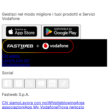
Gestisci nel modo migliore i tuoi prodotti e Servizi
Vodafone
Chi siamo
Lavora con noi
Whistleblowing
Social
Fastweb S.p.A.
Chi siamo
Lavora con noi
Whistleblowing
Area
associazioni
App My Vodafone
Trova negozio