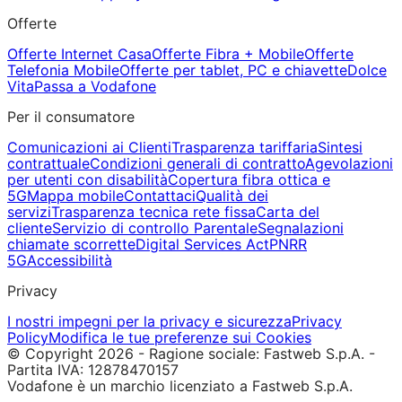
Offerte
Offerte Internet Casa
Offerte Fibra + Mobile
Offerte
Telefonia Mobile
Offerte per tablet, PC e chiavette
Dolce
Vita
Passa a Vodafone
Per il consumatore
Comunicazioni ai Clienti
Trasparenza tariffaria
Sintesi
contrattuale
Condizioni generali di contratto
Agevolazioni
per utenti con disabilità
Copertura fibra ottica e
5G
Mappa mobile
Contattaci
Qualità dei
servizi
Trasparenza tecnica rete fissa
Carta del
cliente
Servizio di controllo Parentale
Segnalazioni
chiamate scorrette
Digital Services Act
PNRR
5G
Accessibilità
Privacy
I nostri impegni per la privacy e sicurezza
Privacy
Policy
Modifica le tue preferenze sui Cookies
© Copyright 2026 - Ragione sociale: Fastweb S.p.A. -
Partita IVA: 12878470157
Vodafone è un marchio licenziato a Fastweb S.p.A.