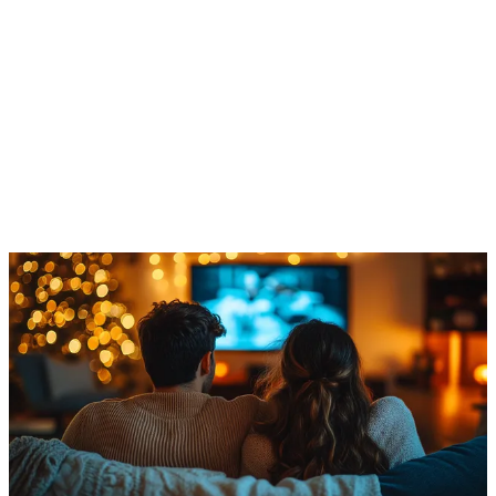
Regno Unito. Offerta con Minuti illimitati* e 20
SMS. In più hai l’
Assistenza Salute
con Quixa,
Sicura
e
Vodafone Club
.
In alcuni Paesi Extra UE
5 Giga e fino a 1000 minuti dall’Italia
SCOPRI L'OFFERTA