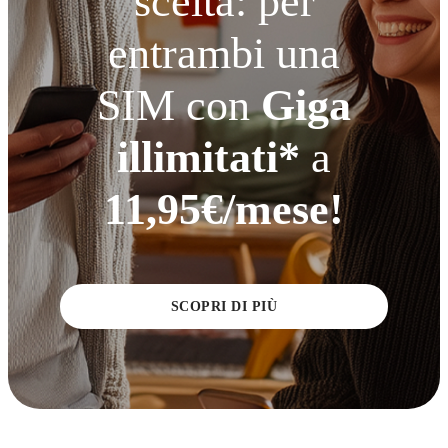
scelta: per
entrambi una
SIM con
Giga
illimitati*
a
11,95€/mese!
SCOPRI DI PIÙ