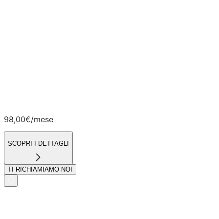
Lo sconto sul Canone mensile di
11€/mese
è
riconosciuto se hai già attiva o attivi, contestualmente
all’offerta Luce Flat, un’offerta Casa o Mobile, Fastweb o
Vodafone, su un massimo di due contratti Luce e fino a
quando sarà attiva l’offerta Casa o Mobile.
Per maggiori dettagli consulta le Condizioni
Economiche.
Energia elettrica prodotta da fonti rinnovabili e
certificata tramite Garanzia di Origine da parte del GSE
(ai sensi della delibera dell’ARERA Arg/elt 104/2011 e
s.m.i.). Mix Energetico disponibile
qui
.
98,00€
/mese
SCOPRI I DETTAGLI
TI RICHIAMIAMO NOI