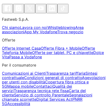
Fastweb S.p.A.
Chi siamo
Lavora con noi
Whistleblowing
Area
associazioni
App My Vodafone
Trova negozio
Offerte
Offerte Internet Casa
Offerte Fibra + Mobile
Offerte
Telefonia Mobile
Offerte per tablet, PC e chiavette
Dolce
Vita
Passa a Vodafone
Per il consumatore
Comunicazioni ai Clienti
Trasparenza tariffaria
Sintesi
contrattuale
Condizioni generali di contratto
Agevolazioni
per utenti con disabilità
Copertura fibra ottica e
5G
Mappa mobile
Contattaci
Qualità dei
servizi
Trasparenza tecnica rete fissa
Carta del
cliente
Servizio di controllo Parentale
Segnalazioni
chiamate scorrette
Digital Services Act
PNRR
5G
Accessibilità