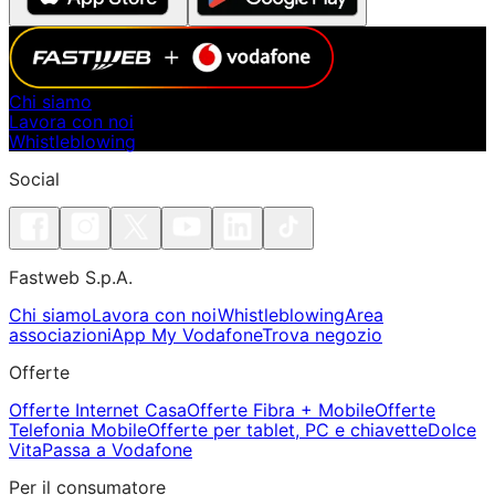
Chi siamo
Lavora con noi
Whistleblowing
Social
Fastweb S.p.A.
Chi siamo
Lavora con noi
Whistleblowing
Area
associazioni
App My Vodafone
Trova negozio
Offerte
Offerte Internet Casa
Offerte Fibra + Mobile
Offerte
Telefonia Mobile
Offerte per tablet, PC e chiavette
Dolce
Vita
Passa a Vodafone
Per il consumatore