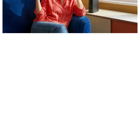
WiFi-Calling
servizio gratuito
estende e potenzia
copertura delle