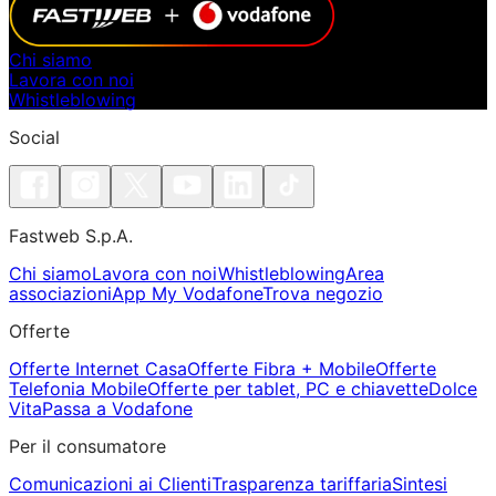
Chi siamo
Lavora con noi
Whistleblowing
Social
Fastweb S.p.A.
Chi siamo
Lavora con noi
Whistleblowing
Area
associazioni
App My Vodafone
Trova negozio
Offerte
Offerte Internet Casa
Offerte Fibra + Mobile
Offerte
Telefonia Mobile
Offerte per tablet, PC e chiavette
Dolce
Vita
Passa a Vodafone
Per il consumatore
Comunicazioni ai Clienti
Trasparenza tariffaria
Sintesi