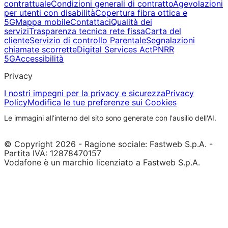
contrattuale
Condizioni generali di contratto
Agevolazioni
per utenti con disabilità
Copertura fibra ottica e
5G
Mappa mobile
Contattaci
Qualità dei
servizi
Trasparenza tecnica rete fissa
Carta del
cliente
Servizio di controllo Parentale
Segnalazioni
chiamate scorrette
Digital Services Act
PNRR
5G
Accessibilità
Privacy
I nostri impegni per la privacy e sicurezza
Privacy
Policy
Modifica le tue preferenze sui Cookies
Le immagini all’interno del sito sono generate con l'ausilio dell'AI.
© Copyright 2026 - Ragione sociale: Fastweb S.p.A. -
Partita IVA: 12878470157
Vodafone è un marchio licenziato a Fastweb S.p.A.