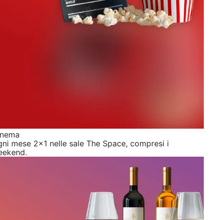
inema
ni mese 2x1 nelle sale The Space, compresi i
eekend.