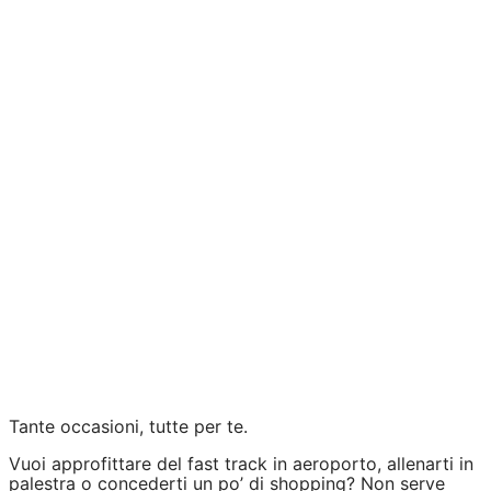
premium
cinema, shopping,
esperienze esclusive,
fitness, viaggi
app My
Vodafone!
SCARICA L’APP MY VODAFONE
Tante occasioni, tutte per te.
Vuoi approfittare del fast track in aeroporto, allenarti in
palestra o concederti un po’ di shopping? Non serve