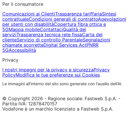
Per il consumatore
Comunicazioni ai Clienti
Trasparenza tariffaria
Sintesi
contrattuale
Condizioni generali di contratto
Agevolazioni
per utenti con disabilità
Copertura fibra ottica e
5G
Mappa mobile
Contattaci
Qualità dei
servizi
Trasparenza tecnica rete fissa
Carta del
cliente
Servizio di controllo Parentale
Segnalazioni
chiamate scorrette
Digital Services Act
PNRR
5G
Accessibilità
Privacy
I nostri impegni per la privacy e sicurezza
Privacy
Policy
Modifica le tue preferenze sui Cookies
Le immagini all’interno del sito sono generate con l'ausilio dell'AI.
© Copyright 2026 - Ragione sociale: Fastweb S.p.A. -
Partita IVA: 12878470157
Vodafone è un marchio licenziato a Fastweb S.p.A.