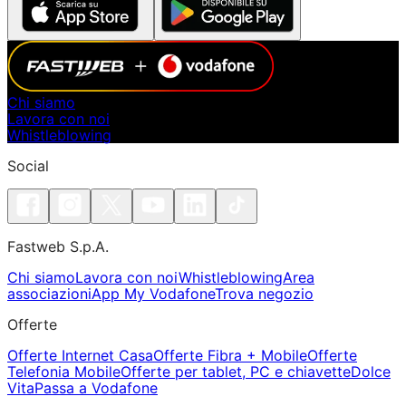
Chi siamo
Lavora con noi
Whistleblowing
Social
Fastweb S.p.A.
Chi siamo
Lavora con noi
Whistleblowing
Area
associazioni
App My Vodafone
Trova negozio
Offerte
Offerte Internet Casa
Offerte Fibra + Mobile
Offerte
Telefonia Mobile
Offerte per tablet, PC e chiavette
Dolce
Vita
Passa a Vodafone