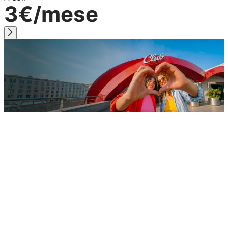
3€/mese
cliente Vodafone
Vodafone
Club
vantaggi