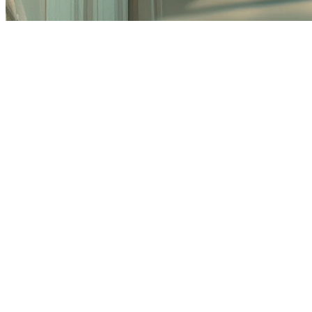
un altro Wi-Fi d
Rete Vodafone.
le c
SCOPRI DETTAGLI
Offerte valide su tecnologia Fibra FTTH
misto Fibra/R
italiane coperte da tecnologia FTTH
– Fiber To The Home
tecnologia
e
copertura comuni
.
Lo sconto dell’offerta per la seconda linea è vincolato all
seconda.