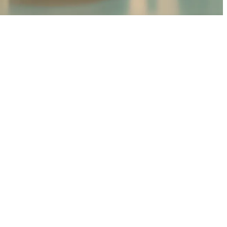
 limiti
,5 Gigabit/s al secondo disponibile nelle principali città
ssibili limitazioni tecniche e geografiche, vai su
info
di recesso della prima linea, si perde lo sconto sulla