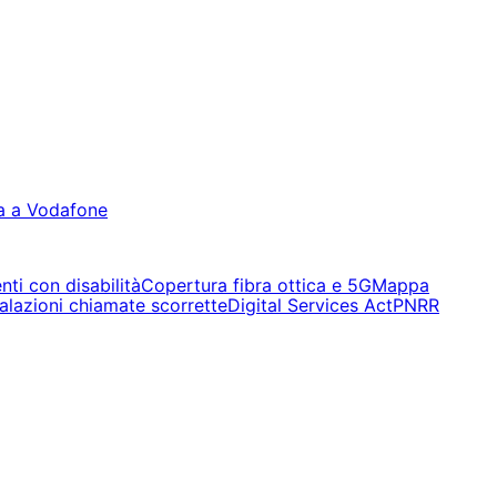
a a Vodafone
nti con disabilità
Copertura fibra ottica e 5G
Mappa
alazioni chiamate scorrette
Digital Services Act
PNRR