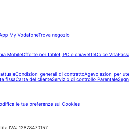
App My Vodafone
Trova negozio
nia Mobile
Offerte per tablet, PC e chiavette
Dolce Vita
Pass
rattuale
Condizioni generali di contratto
Agevolazioni per ute
te fissa
Carta del cliente
Servizio di controllo Parentale
Segn
difica le tue preferenze sui Cookies
rtita IVA: 12878470157