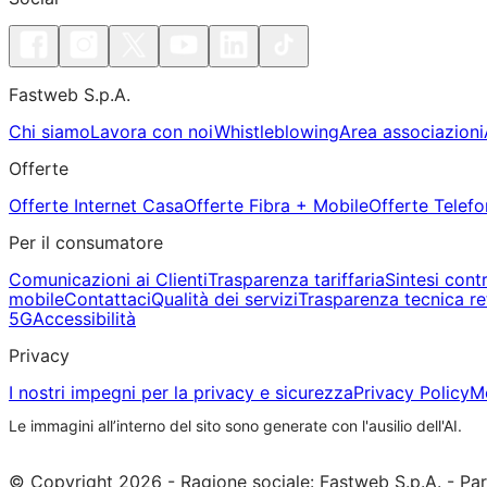
Fastweb S.p.A.
Chi siamo
Lavora con noi
Whistleblowing
Area associazioni
Offerte
Offerte Internet Casa
Offerte Fibra + Mobile
Offerte Telefo
Per il consumatore
Comunicazioni ai Clienti
Trasparenza tariffaria
Sintesi cont
mobile
Contattaci
Qualità dei servizi
Trasparenza tecnica re
5G
Accessibilità
Privacy
I nostri impegni per la privacy e sicurezza
Privacy Policy
Mo
Le immagini all’interno del sito sono generate con l'ausilio dell'AI.
© Copyright 2026 - Ragione sociale: Fastweb S.p.A. - Pa