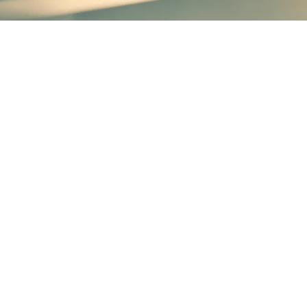
i casa
prezzo davvero esclusivo,
navigare senza
hiamate illimitate.
ame FTTC
ADSL
e FWA 5G
. Velocità massima fino a 2
. Per maggiori informazioni sulle velocità effettive e su po
a permanenza in Vodafone della prima linea di casa. In caso 