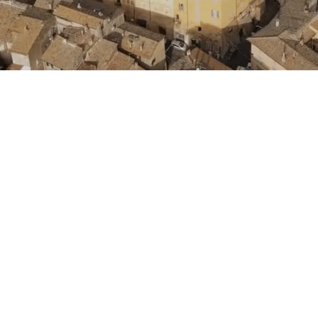
Rete FWA
nformatico Vodafone e valide su tecnologia Fibra FTTH
mist
taliane coperte da tecnologia FTTH
– Fiber To The Home. Per 
e su possibili limitazioni tecniche e geografiche, vai su
info