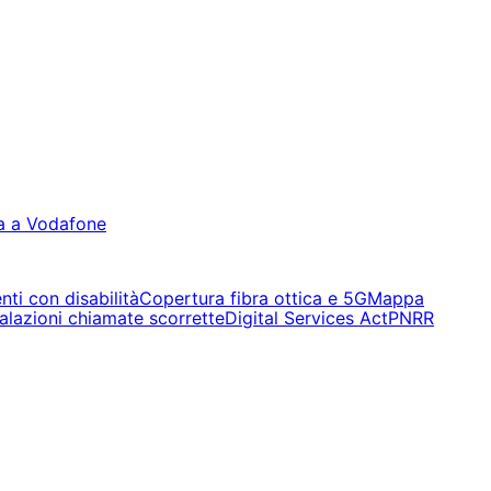
a a Vodafone
nti con disabilità
Copertura fibra ottica e 5G
Mappa
alazioni chiamate scorrette
Digital Services Act
PNRR