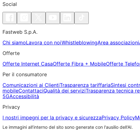
Social
Fastweb S.p.A.
Chi siamo
Lavora con noi
Whistleblowing
Area associazioni
Offerte
Offerte Internet Casa
Offerte Fibra + Mobile
Offerte Telefo
Per il consumatore
Comunicazioni ai Clienti
Trasparenza tariffaria
Sintesi cont
mobile
Contattaci
Qualità dei servizi
Trasparenza tecnica re
5G
Accessibilità
Privacy
I nostri impegni per la privacy e sicurezza
Privacy Policy
Mo
Le immagini all’interno del sito sono generate con l'ausilio dell'AI.