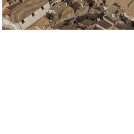
massima affidabilità
Wi-Fi forte e chiaro
SCOPRI DETTAGLI
Offerte disponibili per clienti attivi sul nuovo sistema i
Velocità 2,5 Gigabit/s disponibile nelle principali città i
offerte
. Per maggiori informazioni sulle velocità effettive 