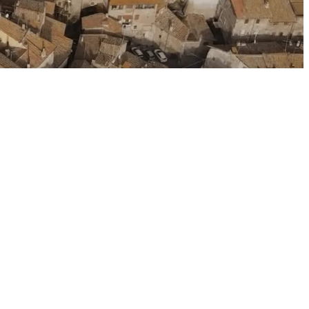
o Fibra/Rame FTTC
ADSL
e FWA
.
verificare il possesso dei requisiti, vai su
verifica
 tecnologia
e
copertura comuni
.