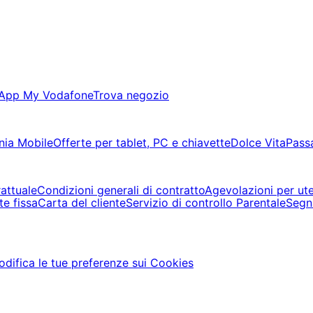
App My Vodafone
Trova negozio
nia Mobile
Offerte per tablet, PC e chiavette
Dolce Vita
Pass
rattuale
Condizioni generali di contratto
Agevolazioni per ute
te fissa
Carta del cliente
Servizio di controllo Parentale
Segn
difica le tue preferenze sui Cookies