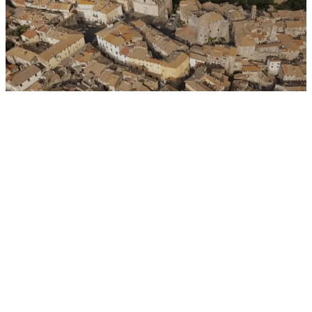
massima affidabilità
Wi-Fi forte e chiaro
Rete FWA
online
chiamate illimitate.
SCOPRI DETTAGLI
Offerte disponibili per clienti attivi sul nuovo sistema
informatico Vodafone e valide su tecnologia Fibra FTTH
misto Fibra/Rame FTTC
ADSL
e FWA
.
Velocità 2,5 Gigabit/s disponibile nelle principali città
italiane coperte da tecnologia FTTH
– Fiber To The
Home. Per verificare il possesso dei requisiti, vai su
verifica offerte
. Per maggiori informazioni sulle velocità
effettive e su possibili limitazioni tecniche e geografiche,
vai su
info tecnologia
e
copertura comuni
.