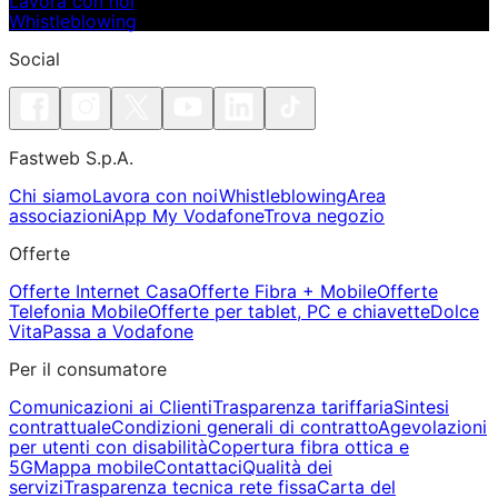
Lavora con noi
Whistleblowing
Social
Fastweb S.p.A.
Chi siamo
Lavora con noi
Whistleblowing
Area
associazioni
App My Vodafone
Trova negozio
Offerte
Offerte Internet Casa
Offerte Fibra + Mobile
Offerte
Telefonia Mobile
Offerte per tablet, PC e chiavette
Dolce
Vita
Passa a Vodafone
Per il consumatore
Comunicazioni ai Clienti
Trasparenza tariffaria
Sintesi
contrattuale
Condizioni generali di contratto
Agevolazioni
per utenti con disabilità
Copertura fibra ottica e
5G
Mappa mobile
Contattaci
Qualità dei
servizi
Trasparenza tecnica rete fissa
Carta del