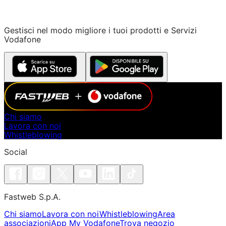
Gestisci nel modo migliore i tuoi prodotti e Servizi
Vodafone
Chi siamo
Lavora con noi
Whistleblowing
Social
Fastweb S.p.A.
Chi siamo
Lavora con noi
Whistleblowing
Area
associazioni
App My Vodafone
Trova negozio