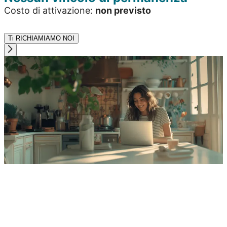
Costo di attivazione:
non previsto
Ti RICHIAMIAMO NOI
un altro Wi-Fi
di casa
prezzo davvero esclusivo,
navigare
senza limiti
Rete Vodafone.
le chiamate illimitate.
SCOPRI DETTAGLI