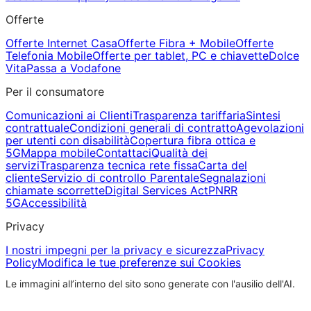
Offerte
Offerte Internet Casa
Offerte Fibra + Mobile
Offerte
Telefonia Mobile
Offerte per tablet, PC e chiavette
Dolce
Vita
Passa a Vodafone
Per il consumatore
Comunicazioni ai Clienti
Trasparenza tariffaria
Sintesi
contrattuale
Condizioni generali di contratto
Agevolazioni
per utenti con disabilità
Copertura fibra ottica e
5G
Mappa mobile
Contattaci
Qualità dei
servizi
Trasparenza tecnica rete fissa
Carta del
cliente
Servizio di controllo Parentale
Segnalazioni
chiamate scorrette
Digital Services Act
PNRR
5G
Accessibilità
Privacy
I nostri impegni per la privacy e sicurezza
Privacy
Policy
Modifica le tue preferenze sui Cookies
Le immagini all’interno del sito sono generate con l'ausilio dell'AI.