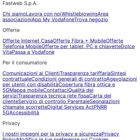
Fastweb S.p.A.
Chi siamo
Lavora con noi
Whistleblowing
Area
associazioni
App My Vodafone
Trova negozio
Offerte
Offerte Internet Casa
Offerte Fibra + Mobile
Offerte
Telefonia Mobile
Offerte per tablet, PC e chiavette
Dolce
Vita
Passa a Vodafone
Per il consumatore
Comunicazioni ai Clienti
Trasparenza tariffaria
Sintesi
contrattuale
Condizioni generali di contratto
Agevolazioni
per utenti con disabilità
Copertura fibra ottica e
5G
Mappa mobile
Contattaci
Qualità dei
servizi
Trasparenza tecnica rete fissa
Carta del
cliente
Servizio di controllo Parentale
Segnalazioni
chiamate scorrette
Digital Services Act
PNRR
5G
Accessibilità
Privacy
I nostri impegni per la privacy e sicurezza
Privacy
Policy
Modifica le tue preferenze sui Cookies