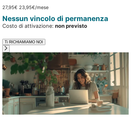
27,95€
23,95€
/mese
Nessun vincolo di permanenza
Costo di attivazione:
non previsto
Ti RICHIAMIAMO NOI
esclusiva online fino al 31/10
un’altra
Rete fissa
prezzo davvero conveniente
zero