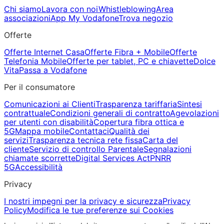
Chi siamo
Lavora con noi
Whistleblowing
Area
associazioni
App My Vodafone
Trova negozio
Offerte
Offerte Internet Casa
Offerte Fibra + Mobile
Offerte
Telefonia Mobile
Offerte per tablet, PC e chiavette
Dolce
Vita
Passa a Vodafone
Per il consumatore
Comunicazioni ai Clienti
Trasparenza tariffaria
Sintesi
contrattuale
Condizioni generali di contratto
Agevolazioni
per utenti con disabilità
Copertura fibra ottica e
5G
Mappa mobile
Contattaci
Qualità dei
servizi
Trasparenza tecnica rete fissa
Carta del
cliente
Servizio di controllo Parentale
Segnalazioni
chiamate scorrette
Digital Services Act
PNRR
5G
Accessibilità
Privacy
I nostri impegni per la privacy e sicurezza
Privacy
Policy
Modifica le tue preferenze sui Cookies