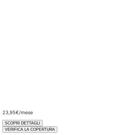
Rete FWA
online
chiamate illimitate.
SCOPRI DETTAGLI
Offerte disponibili per clienti attivi sul nuovo sistema
informatico Vodafone e valide su tecnologia Fibra FTTH
misto Fibra/Rame FTTC
ADSL
e FWA
.
Velocità 2,5 Gigabit/s disponibile nelle principali città
italiane coperte da tecnologia FTTH
– Fiber To The
Home. Per verificare il possesso dei requisiti, vai su
verifica offerte
. Per maggiori informazioni sulle velocità
effettive e su possibili limitazioni tecniche e geografiche,
vai su
info tecnologia
e
copertura comuni
.
23,95€
/mese
SCOPRI DETTAGLI
VERIFICA LA COPERTURA