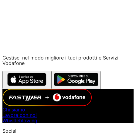
tecnologia che c’è dietro
la Fibra Vodafone.
SCOPRI DI PIù
Gestisci nel modo migliore i tuoi prodotti e Servizi
Vodafone
Chi siamo
Lavora con noi
Whistleblowing
Social