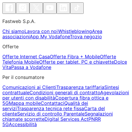
Fastweb S.p.A.
Chi siamo
Lavora con noi
Whistleblowing
Area
associazioni
App My Vodafone
Trova negozio
Offerte
Offerte Internet Casa
Offerte Fibra + Mobile
Offerte
Telefonia Mobile
Offerte per tablet, PC e chiavette
Dolce
Vita
Passa a Vodafone
Per il consumatore
Comunicazioni ai Clienti
Trasparenza tariffaria
Sintesi
contrattuale
Condizioni generali di contratto
Agevolazioni
per utenti con disabilità
Copertura fibra ottica e
5G
Mappa mobile
Contattaci
Qualità dei
servizi
Trasparenza tecnica rete fissa
Carta del
cliente
Servizio di controllo Parentale
Segnalazioni
chiamate scorrette
Digital Services Act
PNRR
5G
Accessibilità