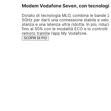
Modem Vodafone Seven, con tecnologia
Dotato di tecnologia MLO, combina le bande 2
5GHz per darti una connessione stabile e veloc
stanza e una latenza ultra ridotta. In più, riduci
fino al 50% con le modalità ECO e lo controlli 
remoto tramite l’app My Vodafone.
SCOPRI DI PIÙ
Vuoi
ottenere il massimo
dalla tua connessione?
Scopri ora le
nostre offerte Fibra.
CASA START
L’offerta base per Internet a casa