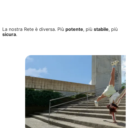
Stai cercando un'offerta
internet per la tua casa?
Ora
puoi acquistare anche un'offerta
Fastweb Energia
con
uno
sconto fino a 22€ al mese
. Vuoi saperne di più?
TI RICHIAMIAMO NOI
La nostra Rete è diversa. Più
potente
, più
stabile
, più
sicura
.