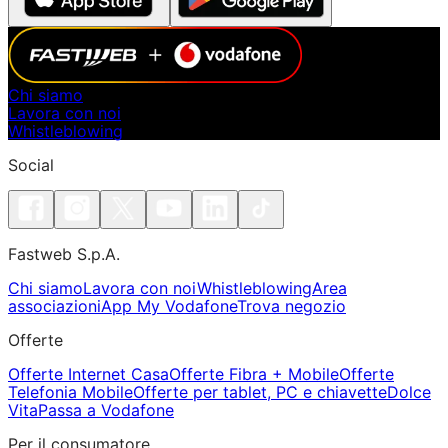
Chi siamo
Lavora con noi
Whistleblowing
Social
Fastweb S.p.A.
Chi siamo
Lavora con noi
Whistleblowing
Area
associazioni
App My Vodafone
Trova negozio
Offerte
Offerte Internet Casa
Offerte Fibra + Mobile
Offerte
Telefonia Mobile
Offerte per tablet, PC e chiavette
Dolce
Vita
Passa a Vodafone
Per il consumatore