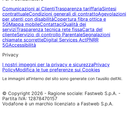
Comunicazioni ai Clienti
Trasparenza tariffaria
Sintesi
contrattuale
Condizioni generali di contratto
Agevolazioni
per utenti con disabilità
Copertura fibra ottica e
5G
Mappa mobile
Contattaci
Qualità dei
servizi
Trasparenza tecnica rete fissa
Carta del
cliente
Servizio di controllo Parentale
Segnalazioni
chiamate scorrette
Digital Services Act
PNRR
5G
Accessibilità
Privacy
I nostri impegni per la privacy e sicurezza
Privacy
Policy
Modifica le tue preferenze sui Cookies
Le immagini all’interno del sito sono generate con l'ausilio dell'AI.
© Copyright 2026 - Ragione sociale: Fastweb S.p.A. -
Partita IVA: 12878470157
Vodafone è un marchio licenziato a Fastweb S.p.A.