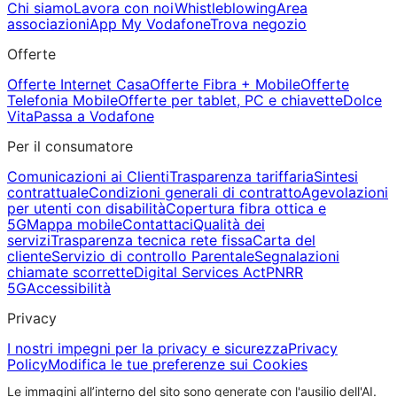
Chi siamo
Lavora con noi
Whistleblowing
Area
associazioni
App My Vodafone
Trova negozio
Offerte
Offerte Internet Casa
Offerte Fibra + Mobile
Offerte
Telefonia Mobile
Offerte per tablet, PC e chiavette
Dolce
Vita
Passa a Vodafone
Per il consumatore
Comunicazioni ai Clienti
Trasparenza tariffaria
Sintesi
contrattuale
Condizioni generali di contratto
Agevolazioni
per utenti con disabilità
Copertura fibra ottica e
5G
Mappa mobile
Contattaci
Qualità dei
servizi
Trasparenza tecnica rete fissa
Carta del
cliente
Servizio di controllo Parentale
Segnalazioni
chiamate scorrette
Digital Services Act
PNRR
5G
Accessibilità
Privacy
I nostri impegni per la privacy e sicurezza
Privacy
Policy
Modifica le tue preferenze sui Cookies
Le immagini all’interno del sito sono generate con l'ausilio dell'AI.