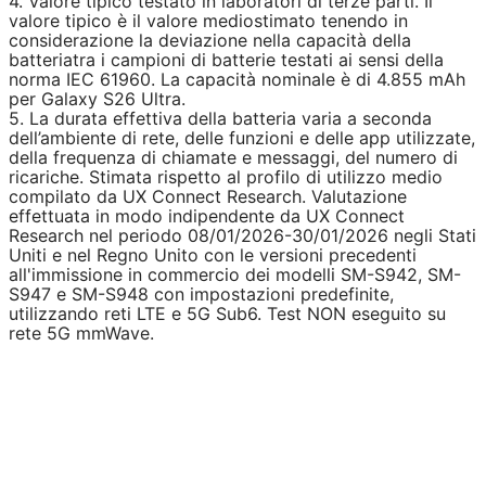
4. Valore tipico testato in laboratori di terze parti. Il
valore tipico è il valore mediostimato tenendo in
considerazione la deviazione nella capacità della
batteriatra i campioni di batterie testati ai sensi della
norma IEC 61960. La capacità nominale è di 4.855 mAh
per Galaxy S26 Ultra.
5. La durata effettiva della batteria varia a seconda
dell’ambiente di rete, delle funzioni e delle app utilizzate,
della frequenza di chiamate e messaggi, del numero di
ricariche. Stimata rispetto al profilo di utilizzo medio
compilato da UX Connect Research. Valutazione
effettuata in modo indipendente da UX Connect
Research nel periodo 08/01/2026-30/01/2026 negli Stati
Uniti e nel Regno Unito con le versioni precedenti
all'immissione in commercio dei modelli SM-S942, SM-
S947 e SM-S948 con impostazioni predefinite,
utilizzando reti LTE e 5G Sub6. Test NON eseguito su
rete 5G mmWave.
Specifiche Tecniche
Per chi vuole il massimo della tecnologia Samsung
disponibile, con la possibilità di utilizzare S-Pen come la
serie Note, per un prodotto perfetto per svago e lavoro.