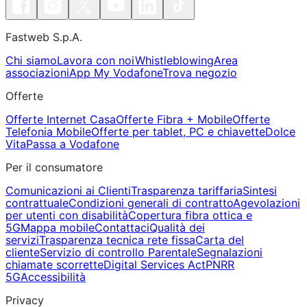
Fastweb S.p.A.
Chi siamo
Lavora con noi
Whistleblowing
Area
associazioni
App My Vodafone
Trova negozio
Offerte
Offerte Internet Casa
Offerte Fibra + Mobile
Offerte
Telefonia Mobile
Offerte per tablet, PC e chiavette
Dolce
Vita
Passa a Vodafone
Per il consumatore
Comunicazioni ai Clienti
Trasparenza tariffaria
Sintesi
contrattuale
Condizioni generali di contratto
Agevolazioni
per utenti con disabilità
Copertura fibra ottica e
5G
Mappa mobile
Contattaci
Qualità dei
servizi
Trasparenza tecnica rete fissa
Carta del
cliente
Servizio di controllo Parentale
Segnalazioni
chiamate scorrette
Digital Services Act
PNRR
5G
Accessibilità
Privacy