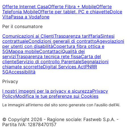
Offerte Internet Casa
Offerte Fibra + Mobile
Offerte
Telefonia Mobile
Offerte per tablet, PC e chiavette
Dolce
Vita
Passa a Vodafone
Per il consumatore
Comunicazioni ai Clienti
Trasparenza tariffaria
Sintesi
contrattuale
Condizioni generali di contratto
Agevolazioni
per utenti con disabilità
Copertura fibra ottica e
5G
Mappa mobile
Contattaci
Qualità dei
servizi
Trasparenza tecnica rete fissa
Carta del
cliente
Servizio di controllo Parentale
Segnalazioni
chiamate scorrette
Digital Services Act
PNRR
5G
Accessibilità
Privacy
I nostri impegni per la privacy e sicurezza
Privacy
Policy
Modifica le tue preferenze sui Cookies
Le immagini all’interno del sito sono generate con l'ausilio dell'AI.
© Copyright 2026 - Ragione sociale: Fastweb S.p.A. -
Partita IVA: 12878470157