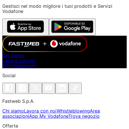
Gestisci nel modo migliore i tuoi prodotti e Servizi
Vodafone
Chi siamo
Lavora con noi
Whistleblowing
Social
Fastweb S.p.A.
Chi siamo
Lavora con noi
Whistleblowing
Area
associazioni
App My Vodafone
Trova negozio
Offerte