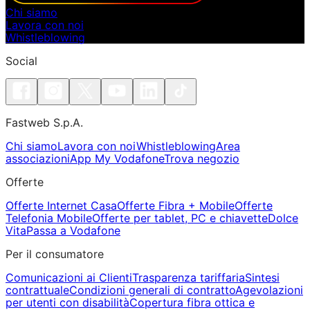
Chi siamo
Lavora con noi
Whistleblowing
Social
Fastweb S.p.A.
Chi siamo
Lavora con noi
Whistleblowing
Area
associazioni
App My Vodafone
Trova negozio
Offerte
Offerte Internet Casa
Offerte Fibra + Mobile
Offerte
Telefonia Mobile
Offerte per tablet, PC e chiavette
Dolce
Vita
Passa a Vodafone
Per il consumatore
Comunicazioni ai Clienti
Trasparenza tariffaria
Sintesi
contrattuale
Condizioni generali di contratto
Agevolazioni
per utenti con disabilità
Copertura fibra ottica e