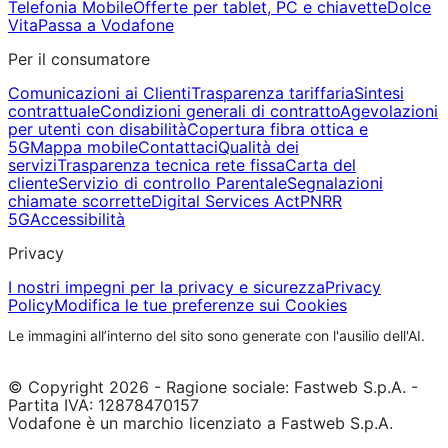
Telefonia Mobile
Offerte per tablet, PC e chiavette
Dolce
Vita
Passa a Vodafone
Per il consumatore
Comunicazioni ai Clienti
Trasparenza tariffaria
Sintesi
contrattuale
Condizioni generali di contratto
Agevolazioni
per utenti con disabilità
Copertura fibra ottica e
5G
Mappa mobile
Contattaci
Qualità dei
servizi
Trasparenza tecnica rete fissa
Carta del
cliente
Servizio di controllo Parentale
Segnalazioni
chiamate scorrette
Digital Services Act
PNRR
5G
Accessibilità
Privacy
I nostri impegni per la privacy e sicurezza
Privacy
Policy
Modifica le tue preferenze sui Cookies
Le immagini all’interno del sito sono generate con l'ausilio dell'AI.
© Copyright 2026 - Ragione sociale: Fastweb S.p.A. -
Partita IVA: 12878470157
Vodafone è un marchio licenziato a Fastweb S.p.A.