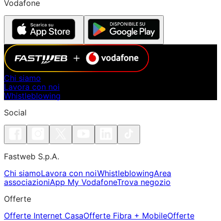
Vodafone
Chi siamo
Lavora con noi
Whistleblowing
Social
Fastweb S.p.A.
Chi siamo
Lavora con noi
Whistleblowing
Area
associazioni
App My Vodafone
Trova negozio
Offerte
Offerte Internet Casa
Offerte Fibra + Mobile
Offerte