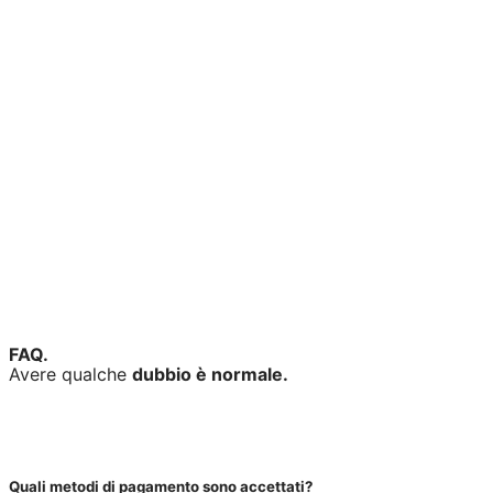
Stai cercando
un'offerta mobile?
Ora puoi attivare
anche un'offerta
Fastweb Energia
con uno
sconto fino
a 22€ al mese
. Vuoi saperne di più?
TI RICHIAMIAMO NOI
FAQ.
Avere qualche
dubbio è normale.
Quali metodi di pagamento sono accettati?