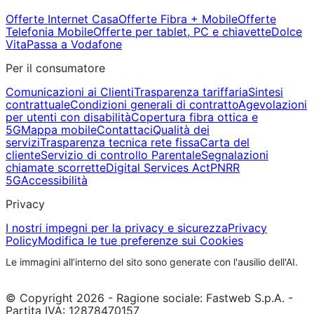
Offerte Internet Casa
Offerte Fibra + Mobile
Offerte
Telefonia Mobile
Offerte per tablet, PC e chiavette
Dolce
Vita
Passa a Vodafone
Per il consumatore
Comunicazioni ai Clienti
Trasparenza tariffaria
Sintesi
contrattuale
Condizioni generali di contratto
Agevolazioni
per utenti con disabilità
Copertura fibra ottica e
5G
Mappa mobile
Contattaci
Qualità dei
servizi
Trasparenza tecnica rete fissa
Carta del
cliente
Servizio di controllo Parentale
Segnalazioni
chiamate scorrette
Digital Services Act
PNRR
5G
Accessibilità
Privacy
I nostri impegni per la privacy e sicurezza
Privacy
Policy
Modifica le tue preferenze sui Cookies
Le immagini all’interno del sito sono generate con l'ausilio dell'AI.
© Copyright 2026 - Ragione sociale: Fastweb S.p.A. -
Partita IVA: 12878470157