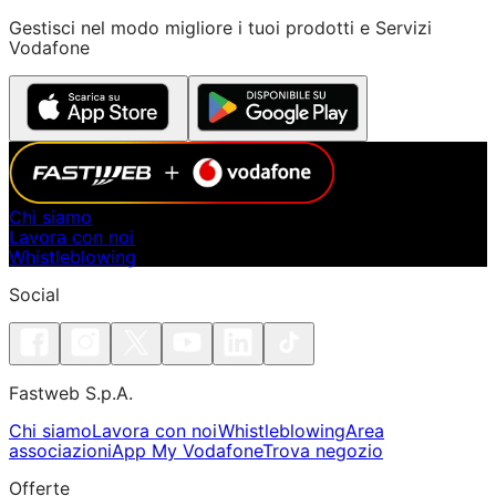
Gestisci nel modo migliore i tuoi prodotti e Servizi
Vodafone
Chi siamo
Lavora con noi
Whistleblowing
Social
Fastweb S.p.A.
Chi siamo
Lavora con noi
Whistleblowing
Area
associazioni
App My Vodafone
Trova negozio
Offerte