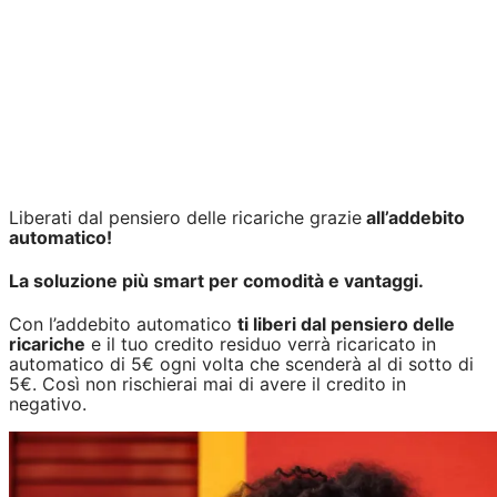
Ti ricordiamo che Turchia, Albania, Principato di Monaco e
San Marino non sono Paesi dell’Unione Europea pertanto
continueranno ad essere valide le tariffe per l'estero. Per
maggiori informazioni visita
voda.it/estero
.
Liberati dal pensiero delle ricariche grazie
all’addebito
automatico!
La soluzione più smart per comodità e vantaggi.
Con l’addebito automatico
ti liberi dal pensiero delle
ricariche
e il tuo credito residuo verrà ricaricato in
automatico di 5€ ogni volta che scenderà al di sotto di
5€. Così non rischierai mai di avere il credito in
negativo.