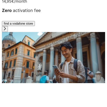
14,95€
/month
Zero
activation fee
find a vodafone store
100 Giga with 5G
25 Giga
another EU
country,
200 minutes within Italy
over 40 countries
+