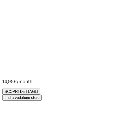
MORE DETAILS
Dolce Vita offers can only be activated by customers
with a foreign tax code.
All Vodafone mobile plans include 5G and can reach
maximum speeds of up to 2 Gbps. To browse in 5G, you
need a device enabled for the 5G network and must be
within Vodafone’s 5G coverage area at the time of use.
Learn more at
voda.it/ReteVodafone5g
.
14,95€
/month
SCOPRI DETTAGLI
find a vodafone store