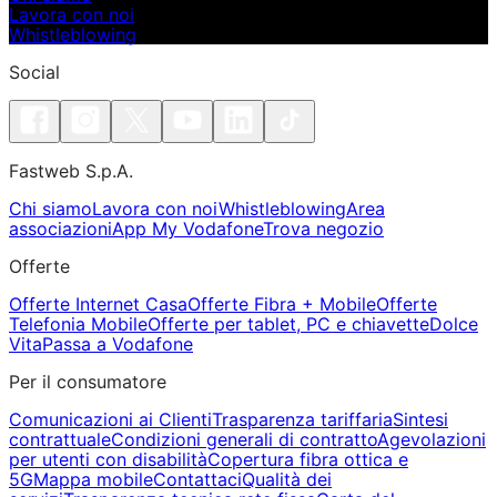
Lavora con noi
Whistleblowing
Social
Fastweb S.p.A.
Chi siamo
Lavora con noi
Whistleblowing
Area
associazioni
App My Vodafone
Trova negozio
Offerte
Offerte Internet Casa
Offerte Fibra + Mobile
Offerte
Telefonia Mobile
Offerte per tablet, PC e chiavette
Dolce
Vita
Passa a Vodafone
Per il consumatore
Comunicazioni ai Clienti
Trasparenza tariffaria
Sintesi
contrattuale
Condizioni generali di contratto
Agevolazioni
per utenti con disabilità
Copertura fibra ottica e
5G
Mappa mobile
Contattaci
Qualità dei