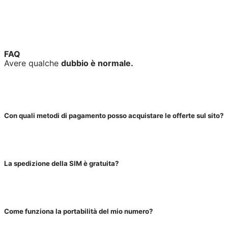
dei dati personali per ricevere contatti telefonici
sui servizi Fastweb+Vodafone, in base alla finalità
#1 e sulla disponibilità del servizio, in base alla
finalità #2 (facoltativo) riportate nell'
Informativa
Privacy
.
FAQ
Avere qualche
dubbio è normale.
Con quali metodi di pagamento posso acquistare le offerte sul sito?
La spedizione della SIM è gratuita?
Come funziona la portabilità del mio numero?