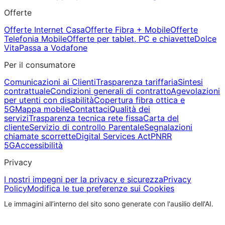
Offerte
Offerte Internet Casa
Offerte Fibra + Mobile
Offerte
Telefonia Mobile
Offerte per tablet, PC e chiavette
Dolce
Vita
Passa a Vodafone
Per il consumatore
Comunicazioni ai Clienti
Trasparenza tariffaria
Sintesi
contrattuale
Condizioni generali di contratto
Agevolazioni
per utenti con disabilità
Copertura fibra ottica e
5G
Mappa mobile
Contattaci
Qualità dei
servizi
Trasparenza tecnica rete fissa
Carta del
cliente
Servizio di controllo Parentale
Segnalazioni
chiamate scorrette
Digital Services Act
PNRR
5G
Accessibilità
Privacy
I nostri impegni per la privacy e sicurezza
Privacy
Policy
Modifica le tue preferenze sui Cookies
Le immagini all’interno del sito sono generate con l'ausilio dell'AI.