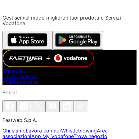
Gestisci nel modo migliore i tuoi prodotti e Servizi
Vodafone
Chi siamo
Lavora con noi
Whistleblowing
Social
Fastweb S.p.A.
Chi siamo
Lavora con noi
Whistleblowing
Area
associazioni
App My Vodafone
Trova negozio