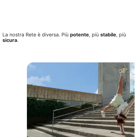
Se
insieme alla Rete Fissa o Mobile
attivi
Fastweb
Energia Flat
hai
11€ di sconto al mese per 1 anno!
Vuoi
saperne di più?
TI RICHIAMIAMO NOI
La nostra Rete è diversa. Più
potente
, più
stabile
, più
sicura
.