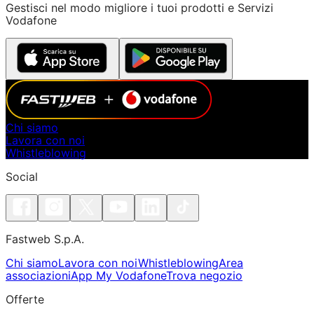
Gestisci nel modo migliore i tuoi prodotti e Servizi
Vodafone
Chi siamo
Lavora con noi
Whistleblowing
Social
Fastweb S.p.A.
Chi siamo
Lavora con noi
Whistleblowing
Area
associazioni
App My Vodafone
Trova negozio
Offerte