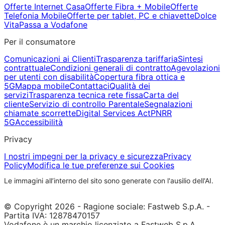
Offerte Internet Casa
Offerte Fibra + Mobile
Offerte
Telefonia Mobile
Offerte per tablet, PC e chiavette
Dolce
Vita
Passa a Vodafone
Per il consumatore
Comunicazioni ai Clienti
Trasparenza tariffaria
Sintesi
contrattuale
Condizioni generali di contratto
Agevolazioni
per utenti con disabilità
Copertura fibra ottica e
5G
Mappa mobile
Contattaci
Qualità dei
servizi
Trasparenza tecnica rete fissa
Carta del
cliente
Servizio di controllo Parentale
Segnalazioni
chiamate scorrette
Digital Services Act
PNRR
5G
Accessibilità
Privacy
I nostri impegni per la privacy e sicurezza
Privacy
Policy
Modifica le tue preferenze sui Cookies
Le immagini all’interno del sito sono generate con l'ausilio dell'AI.
© Copyright 2026 - Ragione sociale: Fastweb S.p.A. -
Partita IVA: 12878470157
Vodafone è un marchio licenziato a Fastweb S.p.A.