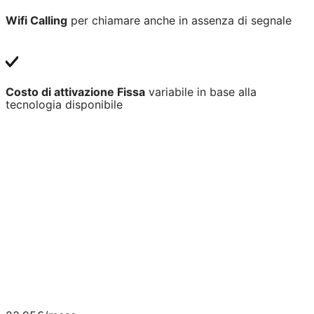
Wifi Calling
per chiamare anche in assenza di segnale
Costo di attivazione Fissa
variabile in base alla
tecnologia disponibile
Offerta disponibile su tecnologia Fibra FTTH
misto
Fibra/Rame FTTC
e FWA
. Velocità 2,5 Gigabit/s
disponibile nelle principali città italiane coperte da
tecnologia FTTH
– Fiber To The Home. Per maggiori
informazioni sulle velocità effettive e su possibili
limitazioni tecniche e geografiche, vai su
info
tecnologia
e
copertura comuni
.
Tutte le offerte mobili Vodafone sono in 5G e
raggiungono la velocità massima di 2 Gbps. Per
navigare in 5G devi avere un dispositivo abilitato alla
Rete 5G e, al momento della navigazione, essere sotto
copertura della Rete Vodafone 5G.
Scopri di più
.