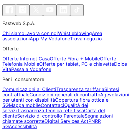
Fastweb S.p.A.
Chi siamo
Lavora con noi
Whistleblowing
Area
associazioni
App My Vodafone
Trova negozio
Offerte
Offerte Internet Casa
Offerte Fibra + Mobile
Offerte
Telefonia Mobile
Offerte per tablet, PC e chiavette
Dolce
Vita
Passa a Vodafone
Per il consumatore
Comunicazioni ai Clienti
Trasparenza tariffaria
Sintesi
contrattuale
Condizioni generali di contratto
Agevolazioni
per utenti con disabilità
Copertura fibra ottica e
5G
Mappa mobile
Contattaci
Qualità dei
servizi
Trasparenza tecnica rete fissa
Carta del
cliente
Servizio di controllo Parentale
Segnalazioni
chiamate scorrette
Digital Services Act
PNRR
5G
Accessibilità