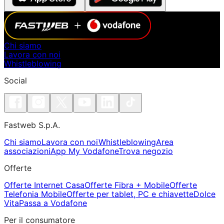
Chi siamo
Lavora con noi
Whistleblowing
Social
Fastweb S.p.A.
Chi siamo
Lavora con noi
Whistleblowing
Area
associazioni
App My Vodafone
Trova negozio
Offerte
Offerte Internet Casa
Offerte Fibra + Mobile
Offerte
Telefonia Mobile
Offerte per tablet, PC e chiavette
Dolce
Vita
Passa a Vodafone
Per il consumatore