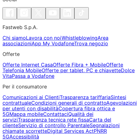
Fastweb S.p.A.
Chi siamo
Lavora con noi
Whistleblowing
Area
associazioni
App My Vodafone
Trova negozio
Offerte
Offerte Internet Casa
Offerte Fibra + Mobile
Offerte
Telefonia Mobile
Offerte per tablet, PC e chiavette
Dolce
Vita
Passa a Vodafone
Per il consumatore
Comunicazioni ai Clienti
Trasparenza tariffaria
Sintesi
contrattuale
Condizioni generali di contratto
Agevolazioni
per utenti con disabilità
Copertura fibra ottica e
5G
Mappa mobile
Contattaci
Qualità dei
servizi
Trasparenza tecnica rete fissa
Carta del
cliente
Servizio di controllo Parentale
Segnalazioni
chiamate scorrette
Digital Services Act
PNRR
5G
Accessibilità