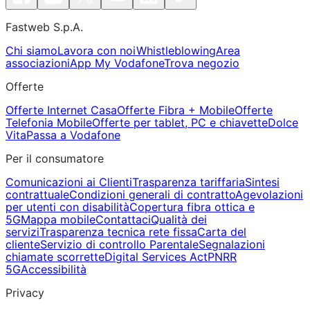
Fastweb S.p.A.
Chi siamo
Lavora con noi
Whistleblowing
Area
associazioni
App My Vodafone
Trova negozio
Offerte
Offerte Internet Casa
Offerte Fibra + Mobile
Offerte
Telefonia Mobile
Offerte per tablet, PC e chiavette
Dolce
Vita
Passa a Vodafone
Per il consumatore
Comunicazioni ai Clienti
Trasparenza tariffaria
Sintesi
contrattuale
Condizioni generali di contratto
Agevolazioni
per utenti con disabilità
Copertura fibra ottica e
5G
Mappa mobile
Contattaci
Qualità dei
servizi
Trasparenza tecnica rete fissa
Carta del
cliente
Servizio di controllo Parentale
Segnalazioni
chiamate scorrette
Digital Services Act
PNRR
5G
Accessibilità
Privacy