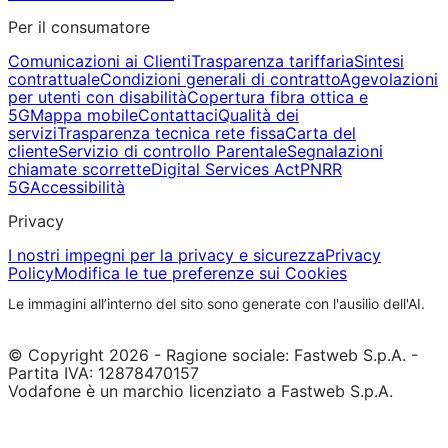
Per il consumatore
Comunicazioni ai Clienti
Trasparenza tariffaria
Sintesi
contrattuale
Condizioni generali di contratto
Agevolazioni
per utenti con disabilità
Copertura fibra ottica e
5G
Mappa mobile
Contattaci
Qualità dei
servizi
Trasparenza tecnica rete fissa
Carta del
cliente
Servizio di controllo Parentale
Segnalazioni
chiamate scorrette
Digital Services Act
PNRR
5G
Accessibilità
Privacy
I nostri impegni per la privacy e sicurezza
Privacy
Policy
Modifica le tue preferenze sui Cookies
Le immagini all’interno del sito sono generate con l'ausilio dell'AI.
© Copyright 2026 - Ragione sociale: Fastweb S.p.A. -
Partita IVA: 12878470157
Vodafone è un marchio licenziato a Fastweb S.p.A.