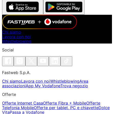
Chi siamo
Lavora con noi
Whistleblowing
Social
Fastweb S.p.A.
Chi siamo
Lavora con noi
Whistleblowing
Area
associazioni
App My Vodafone
Trova negozio
Offerte
Offerte Internet Casa
Offerte Fibra + Mobile
Offerte
Telefonia Mobile
Offerte per tablet, PC e chiavette
Dolce
Vita
Passa a Vodafone