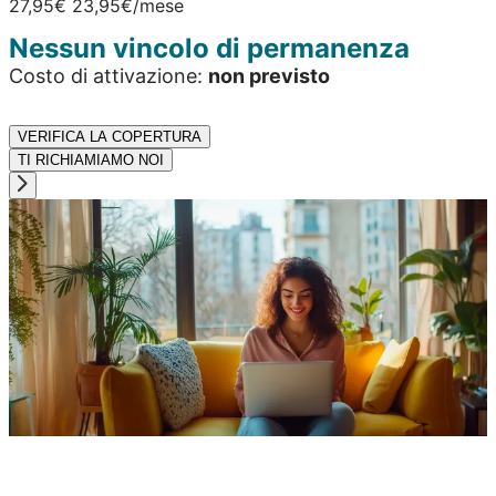
27,95€
23,95€
/mese
Nessun vincolo di permanenza
Costo di attivazione:
non previsto
VERIFICA LA COPERTURA
TI RICHIAMIAMO NOI
Hai già una SIM mobile Vodafone?
internet
a casa
prezzo riservato.
Internet
chiamate senza limiti
senza costi iniziali!