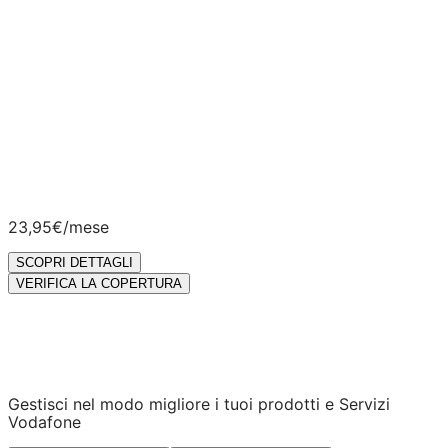
SCOPRI DETTAGLI
Offerte disponibili per clienti attivi sul nuovo sistema
informatico Vodafone e valide su tecnologia Fibra FTTH
misto Fibra/Rame FTTC
ADSL
e FWA
.
Velocità 2,5 Gigabit/s disponibile nelle principali città
italiane coperte da tecnologia FTTH
– Fiber To The
Home. Per verificare il possesso dei requisiti, vai su
verifica offerte
. Per maggiori informazioni sulle velocità
effettive e su possibili limitazioni tecniche e geografiche,
vai su
info tecnologia
e
copertura comuni
.
23,95€
/mese
SCOPRI DETTAGLI
VERIFICA LA COPERTURA
Gestisci nel modo migliore i tuoi prodotti e Servizi
Vodafone