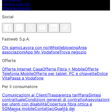
Lavora con noi
Whistleblowing
Social
Fastweb S.p.A.
Chi siamo
Lavora con noi
Whistleblowing
Area
associazioni
App My Vodafone
Trova negozio
Offerte
Offerte Internet Casa
Offerte Fibra + Mobile
Offerte
Telefonia Mobile
Offerte per tablet, PC e chiavette
Dolce
Vita
Passa a Vodafone
Per il consumatore
Comunicazioni ai Clienti
Trasparenza tariffaria
Sintesi
contrattuale
Condizioni generali di contratto
Agevolazioni
per utenti con disabilità
Copertura fibra ottica e
5G
Mappa mobile
Contattaci
Qualità dei