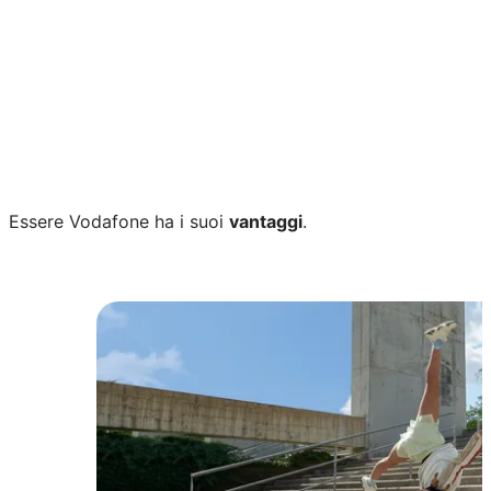
Chiamando il 180 dai il consenso al trattamento
dei dati personali per ricevere contatti telefonici
sui servizi Fastweb+Vodafone, in base alla finalità
#1 e sulla disponibilità del servizio, in base alla
finalità #2 (facoltativo) riportate nell'
Informativa
Privacy
.
Essere Vodafone ha i suoi
vantaggi
.