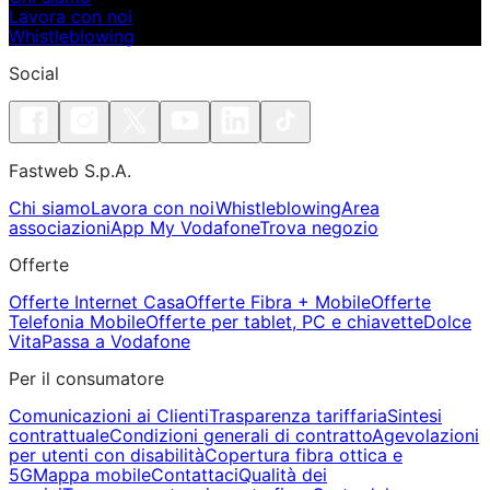
Lavora con noi
Whistleblowing
Social
Fastweb S.p.A.
Chi siamo
Lavora con noi
Whistleblowing
Area
associazioni
App My Vodafone
Trova negozio
Offerte
Offerte Internet Casa
Offerte Fibra + Mobile
Offerte
Telefonia Mobile
Offerte per tablet, PC e chiavette
Dolce
Vita
Passa a Vodafone
Per il consumatore
Comunicazioni ai Clienti
Trasparenza tariffaria
Sintesi
contrattuale
Condizioni generali di contratto
Agevolazioni
per utenti con disabilità
Copertura fibra ottica e
5G
Mappa mobile
Contattaci
Qualità dei