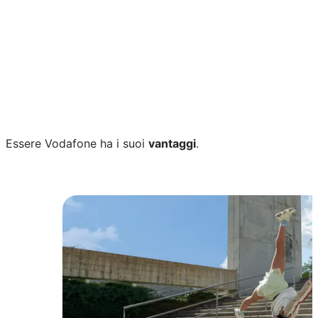
Chiamando il 180 dai il consenso al trattamento
dei dati personali per ricevere contatti telefonici
sui servizi Fastweb+Vodafone, in base alla finalità
#1 e sulla disponibilità del servizio, in base alla
finalità #2 (facoltativo) riportate nell'
Informativa
Privacy
.
Essere Vodafone ha i suoi
vantaggi
.