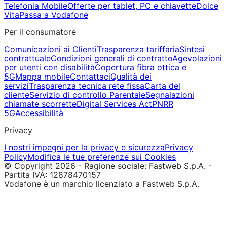
Telefonia Mobile
Offerte per tablet, PC e chiavette
Dolce
Vita
Passa a Vodafone
Per il consumatore
Comunicazioni ai Clienti
Trasparenza tariffaria
Sintesi
contrattuale
Condizioni generali di contratto
Agevolazioni
per utenti con disabilità
Copertura fibra ottica e
5G
Mappa mobile
Contattaci
Qualità dei
servizi
Trasparenza tecnica rete fissa
Carta del
cliente
Servizio di controllo Parentale
Segnalazioni
chiamate scorrette
Digital Services Act
PNRR
5G
Accessibilità
Privacy
I nostri impegni per la privacy e sicurezza
Privacy
Policy
Modifica le tue preferenze sui Cookies
© Copyright 2026 - Ragione sociale: Fastweb S.p.A. -
Partita IVA: 12878470157
Vodafone è un marchio licenziato a Fastweb S.p.A.