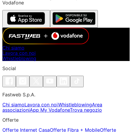
Vodafone
Chi siamo
Lavora con noi
Whistleblowing
Social
Fastweb S.p.A.
Chi siamo
Lavora con noi
Whistleblowing
Area
associazioni
App My Vodafone
Trova negozio
Offerte
Offerte Internet Casa
Offerte Fibra + Mobile
Offerte