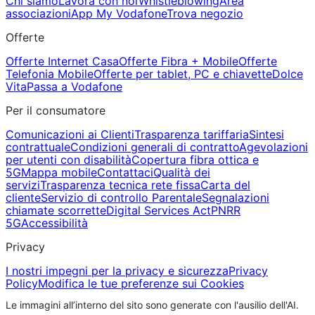
Chi siamo
Lavora con noi
Whistleblowing
Area
associazioni
App My Vodafone
Trova negozio
Offerte
Offerte Internet Casa
Offerte Fibra + Mobile
Offerte
Telefonia Mobile
Offerte per tablet, PC e chiavette
Dolce
Vita
Passa a Vodafone
Per il consumatore
Comunicazioni ai Clienti
Trasparenza tariffaria
Sintesi
contrattuale
Condizioni generali di contratto
Agevolazioni
per utenti con disabilità
Copertura fibra ottica e
5G
Mappa mobile
Contattaci
Qualità dei
servizi
Trasparenza tecnica rete fissa
Carta del
cliente
Servizio di controllo Parentale
Segnalazioni
chiamate scorrette
Digital Services Act
PNRR
5G
Accessibilità
Privacy
I nostri impegni per la privacy e sicurezza
Privacy
Policy
Modifica le tue preferenze sui Cookies
Le immagini all’interno del sito sono generate con l'ausilio dell'AI.