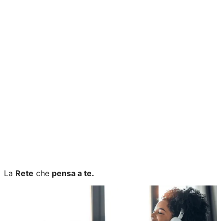
Stai cercando un'offerta
internet per la tua casa?
Ora
puoi acquistare anche un'offerta
Fastweb Energia
con
uno
sconto fino a 22€ al mese
. Vuoi saperne di più?
TI RICHIAMIAMO NOI
La
Rete
che
pensa a te.