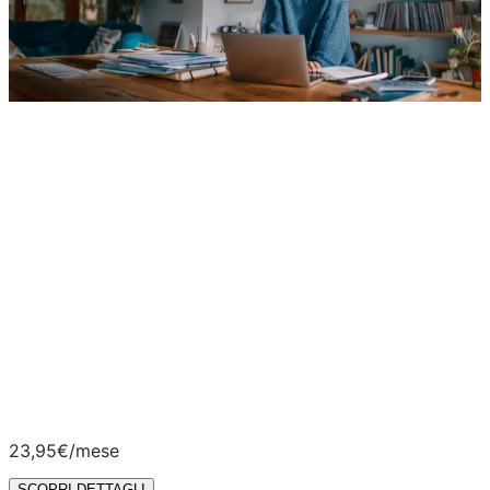
Hai già una SIM mobile Vodafone?
Internet a
casa
riservato
costo iniziale
variabile!
+
SCOPRI DETTAGLI
Offerte valide su tecnologia Fibra FTTH
misto
Fibra/Rame FTTC
. Velocità massima fino a 2,5
Gigabit/s al secondo disponibile nelle principali città
italiane coperte da tecnologia FTTH
– Fiber To The
Home. Per maggiori informazioni sulle velocità effettive
e su possibili limitazioni tecniche e geografiche, vai su
info tecnologia
e
copertura comuni
.
23,95€
/mese
SCOPRI DETTAGLI