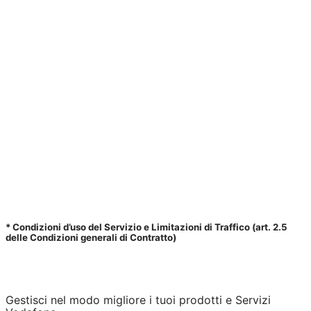
Tutte le offerte mobili Vodafone sono in 5G e
raggiungono la velocità massima di 2 Gbps. Per
navigare in 5G devi avere un dispositivo abilitato alla
Rete 5G e, al momento della navigazione, essere sotto
copertura della Rete Vodafone 5G.
Scopri di più
.
* Condizioni d’uso del Servizio e Limitazioni di Traffico (art. 2.5
delle Condizioni generali di Contratto)
Gestisci nel modo migliore i tuoi prodotti e Servizi