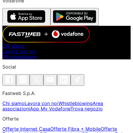
Vodafone
Chi siamo
Lavora con noi
Whistleblowing
Social
Fastweb S.p.A.
Chi siamo
Lavora con noi
Whistleblowing
Area
associazioni
App My Vodafone
Trova negozio
Offerte
Offerte Internet Casa
Offerte Fibra + Mobile
Offerte