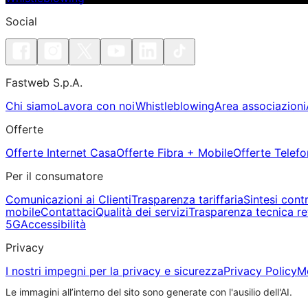
Social
Fastweb S.p.A.
Chi siamo
Lavora con noi
Whistleblowing
Area associazioni
Offerte
Offerte Internet Casa
Offerte Fibra + Mobile
Offerte Telefo
Per il consumatore
Comunicazioni ai Clienti
Trasparenza tariffaria
Sintesi cont
mobile
Contattaci
Qualità dei servizi
Trasparenza tecnica re
5G
Accessibilità
Privacy
I nostri impegni per la privacy e sicurezza
Privacy Policy
Mo
Le immagini all’interno del sito sono generate con l'ausilio dell'AI.