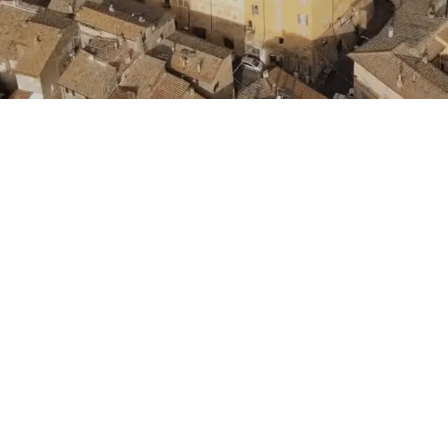
Rete FWA
nformatico Vodafone e valide su tecnologia Fibra FTTH
mist
taliane coperte da tecnologia FTTH
– Fiber To The Home. Per 
e su possibili limitazioni tecniche e geografiche, vai su
info