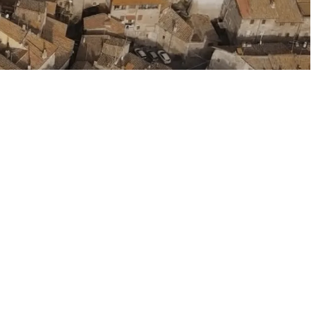
o Fibra/Rame FTTC
ADSL
e FWA
.
verificare il possesso dei requisiti, vai su
verifica
 tecnologia
e
copertura comuni
.