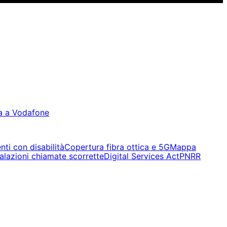
a a Vodafone
nti con disabilità
Copertura fibra ottica e 5G
Mappa
alazioni chiamate scorrette
Digital Services Act
PNRR