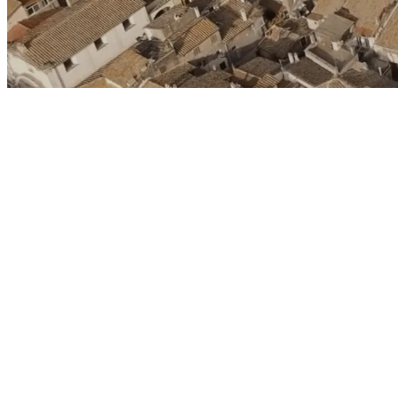
massima affidabilità
Wi-Fi forte e chiaro
online
chiamate illimitate.
SCOPRI DETTAGLI
Offerte disponibili per clienti attivi sul nuovo sistema i
Velocità 2,5 Gigabit/s disponibile nelle principali città i
offerte
. Per maggiori informazioni sulle velocità effettive 