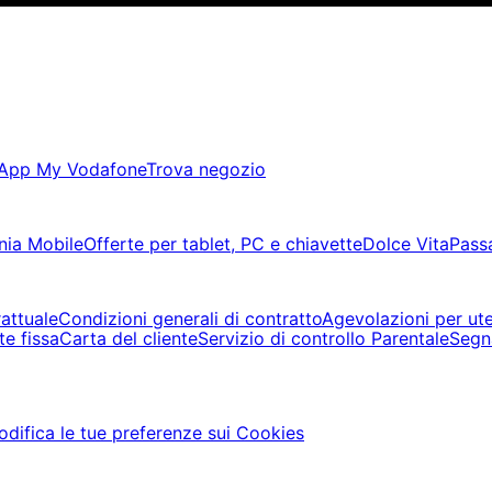
App My Vodafone
Trova negozio
nia Mobile
Offerte per tablet, PC e chiavette
Dolce Vita
Pass
rattuale
Condizioni generali di contratto
Agevolazioni per ute
te fissa
Carta del cliente
Servizio di controllo Parentale
Segn
difica le tue preferenze sui Cookies