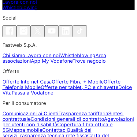
Lavora con noi
Whistleblowing
Social
Fastweb S.p.A.
Chi siamo
Lavora con noi
Whistleblowing
Area
associazioni
App My Vodafone
Trova negozio
Offerte
Offerte Internet Casa
Offerte Fibra + Mobile
Offerte
Telefonia Mobile
Offerte per tablet, PC e chiavette
Dolce
Vita
Passa a Vodafone
Per il consumatore
Comunicazioni ai Clienti
Trasparenza tariffaria
Sintesi
contrattuale
Condizioni generali di contratto
Agevolazioni
per utenti con disabilità
Copertura fibra ottica e
5G
Mappa mobile
Contattaci
Qualità dei
servizi
Trasparenza tecnica rete fissa
Carta del