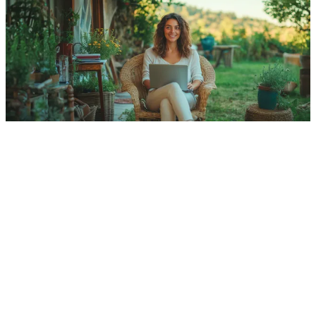
massima affidabilità
Rete FWA
online
costo di
attivazione iniziale super scontato
chiamate
illimitate.
SCOPRI DETTAGLI
Offerta disponibile per clienti attivi sul nuovo sistema
informatico Vodafone e valida su tecnologia FWA
Misto Fibra/Radio. Per verificare il possesso dei requisiti,
vai su
verifica offerte
. Maggiori informazioni su possibili
limitazioni tecniche e geografiche su
info
tecnologia
e
copertura comuni
.