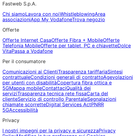
Fastweb S.p.A.
Chi siamo
Lavora con noi
Whistleblowing
Area
associazioni
App My Vodafone
Trova negozio
Offerte
Offerte Internet Casa
Offerte Fibra + Mobile
Offerte
Telefonia Mobile
Offerte per tablet, PC e chiavette
Dolce
Vita
Passa a Vodafone
Per il consumatore
Comunicazioni ai Clienti
Trasparenza tariffaria
Sintesi
contrattuale
Condizioni generali di contratto
Agevolazioni
per utenti con disabilità
Copertura fibra ottica e
5G
Mappa mobile
Contattaci
Qualità dei
servizi
Trasparenza tecnica rete fissa
Carta del
cliente
Servizio di controllo Parentale
Segnalazioni
chiamate scorrette
Digital Services Act
PNRR
5G
Accessibilità
Privacy
I nostri impegni per la privacy e sicurezza
Privacy