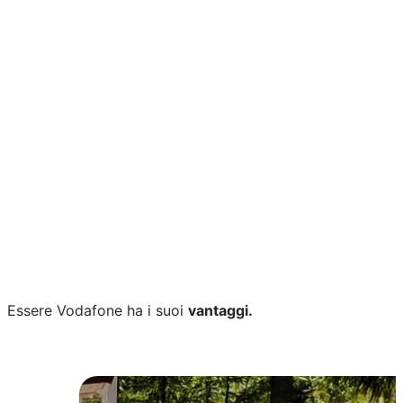
Stai cercando un'offerta
internet per la tua casa?
Ora
puoi acquistare anche un'offerta
Fastweb Energia
con
uno
sconto fino a 22€ al mese
. Vuoi saperne di più?
TI RICHIAMIAMO NOI
Essere Vodafone ha i suoi
vantaggi.