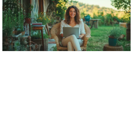
massima affidabilità
Rete FWA
online
costo di
attivazione iniziale super scontato
chiamate
illimitate.
SCOPRI DETTAGLI
Offerta disponibile per clienti attivi sul nuovo sistema
informatico Vodafone e valida su tecnologia FWA
Misto Fibra/Radio. Per verificare il possesso dei requisiti,
vai su
verifica offerte
. Maggiori informazioni su possibili
limitazioni tecniche e geografiche su
info
tecnologia
e
copertura comuni
.