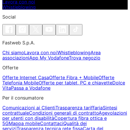
Lavora con noi
Whistleblowing
Social
Fastweb S.p.A.
Chi siamo
Lavora con noi
Whistleblowing
Area
associazioni
App My Vodafone
Trova negozio
Offerte
Offerte Internet Casa
Offerte Fibra + Mobile
Offerte
Telefonia Mobile
Offerte per tablet, PC e chiavette
Dolce
Vita
Passa a Vodafone
Per il consumatore
Comunicazioni ai Clienti
Trasparenza tariffaria
Sintesi
contrattuale
Condizioni generali di contratto
Agevolazioni
per utenti con disabilità
Copertura fibra ottica e
5G
Mappa mobile
Contattaci
Qualità dei
servizi
Trasparenza tecnica rete fissa
Carta del