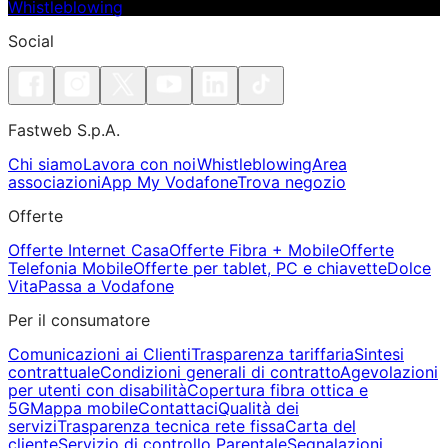
Whistleblowing
Social
Fastweb S.p.A.
Chi siamo
Lavora con noi
Whistleblowing
Area
associazioni
App My Vodafone
Trova negozio
Offerte
Offerte Internet Casa
Offerte Fibra + Mobile
Offerte
Telefonia Mobile
Offerte per tablet, PC e chiavette
Dolce
Vita
Passa a Vodafone
Per il consumatore
Comunicazioni ai Clienti
Trasparenza tariffaria
Sintesi
contrattuale
Condizioni generali di contratto
Agevolazioni
per utenti con disabilità
Copertura fibra ottica e
5G
Mappa mobile
Contattaci
Qualità dei
servizi
Trasparenza tecnica rete fissa
Carta del
cliente
Servizio di controllo Parentale
Segnalazioni