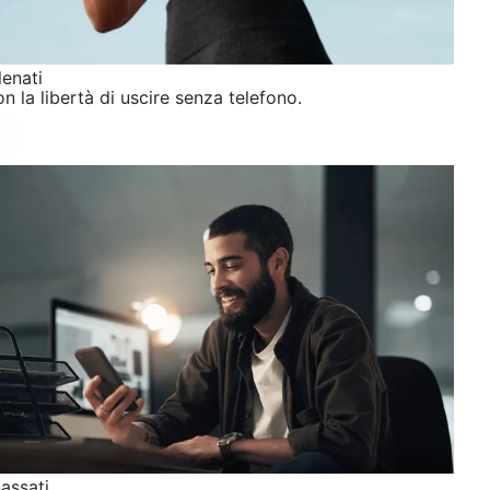
lenati
n la libertà di uscire senza telefono.
lassati