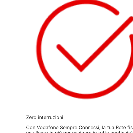
Zero interruzioni
Con Vodafone Sempre Connessi, la tua Rete fis
un alleato in più per navigare in tutta continuità