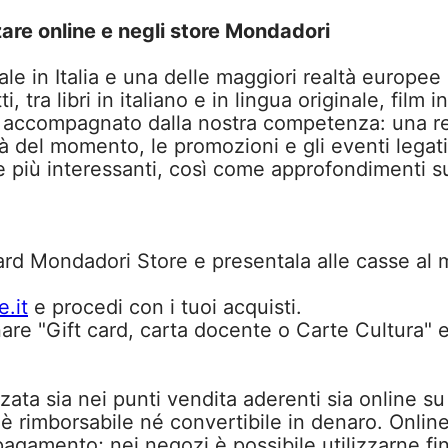
zzare online e negli store Mondadori
ale in Italia e una delle maggiori realtà europee
i, tra libri in italiano e in lingua originale, fil
ia — accompagnato dalla nostra competenza: una r
del momento, le promozioni e gli eventi legati a
più interessanti, così come approfondimenti su ti
ard Mondadori Store e presentala alle casse al 
.it
e procedi con i tuoi acquisti.
are "Gift card, carta docente o Carte Cultura" e 
zata sia nei punti vendita aderenti sia online s
 è rimborsabile né convertibile in denaro. Onlin
agamento; nei negozi è possibile utilizzarne fin