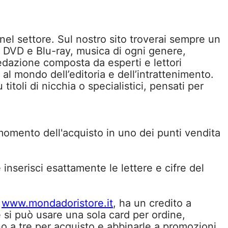
 nel settore. Sul nostro sito troverai sempre un
m in DVD e Blu-ray, musica di ogni genere,
edazione composta da esperti e lettori
l mondo dell’editoria e dell’intrattenimento.
toli di nicchia o specialistici, pensati per
momento dell'acquisto in uno dei punti vendita
inserisci esattamente le lettere e cifre del
u
www.mondadoristore.it
, ha un credito a
e si può usare una sola card per ordine,
o a tre per acquisto e abbinarle a promozioni