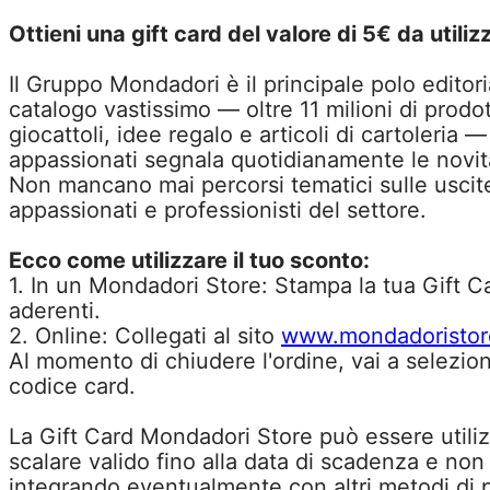
Ottieni una gift card del valore di 5€ da utili
Il Gruppo Mondadori è il principale polo editori
catalogo vastissimo — oltre 11 milioni di prodott
giocattoli, idee regalo e articoli di cartoler
appassionati segnala quotidianamente le novità 
Non mancano mai percorsi tematici sulle uscite 
appassionati e professionisti del settore.
Ecco come utilizzare il tuo sconto:
1. In un Mondadori Store: Stampa la tua Gift C
aderenti.
2. Online: Collegati al sito
www.mondadoristore
Al momento di chiudere l'ordine, vai a selezion
codice card.
La Gift Card Mondadori Store può essere utiliz
scalare valido fino alla data di scadenza e non
integrando eventualmente con altri metodi di p